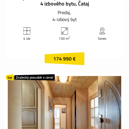
4 izbového bytu, Čataj
Predaj
4-izbový byt
2
4 izb
130 m
Senec
174 990 €
top
Znalecký posudok v cene!