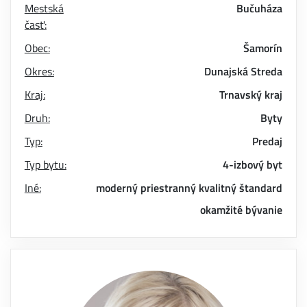
Mestská
Bučuháza
časť:
Obec:
Šamorín
Okres:
Dunajská Streda
Kraj:
Trnavský kraj
Druh:
Byty
Typ:
Predaj
Typ bytu:
4-izbový byt
Iné:
moderný
priestranný
kvalitný štandard
okamžité bývanie