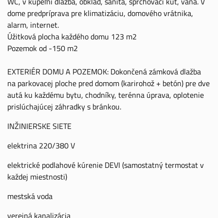
WC, v kúpeľni dlažba, obklad, sanita, sprchovací kút, vaňa. V
dome predpríprava pre klimatizáciu, domového vrátnika,
alarm, internet.
Úžitková plocha každého domu 123 m2
Pozemok od -150 m2
EXTERIÉR DOMU A POZEMOK: Dokončená zámková dlažba
na parkovacej ploche pred domom (karirohož + betón) pre dve
autá ku každému bytu, chodníky, terénna úprava, oplotenie
prislúchajúcej záhradky s bránkou.
INŽINIERSKE SIETE
elektrina 220/380 V
elektrické podlahové kúrenie DEVI (samostatný termostat v
každej miestnosti)
mestská voda
verejná kanalizácia