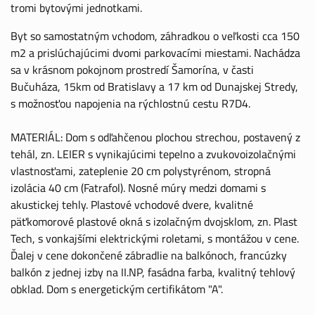
tromi bytovými jednotkami.
Byt so samostatným vchodom, záhradkou o veľkosti cca 150
m2 a prislúchajúcimi dvomi parkovacími miestami. Nachádza
sa v krásnom pokojnom prostredí Šamorína, v časti
Bučuháza, 15km od Bratislavy a 17 km od Dunajskej Stredy,
s možnosťou napojenia na rýchlostnú cestu R7D4.
MATERIÁL: Dom s odľahčenou plochou strechou, postavený z
tehál, zn. LEIER s vynikajúcimi tepelno a zvukovoizolačnými
vlastnosťami, zateplenie 20 cm polystyrénom, stropná
izolácia 40 cm (Fatrafol). Nosné múry medzi domami s
akustickej tehly. Plastové vchodové dvere, kvalitné
päťkomorové plastové okná s izolačným dvojsklom, zn. Plast
Tech, s vonkajšími elektrickými roletami, s montážou v cene.
Ďalej v cene dokončené zábradlie na balkónoch, francúzky
balkón z jednej izby na II.NP, fasádna farba, kvalitný tehlový
obklad. Dom s energetickým certifikátom "A".