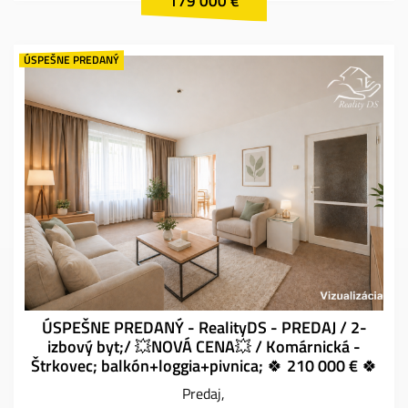
179 000 €
ÚSPEŠNE PREDANÝ
ÚSPEŠNE PREDANÝ - RealityDS - PREDAJ / 2-
izbový byt;/ 💥NOVÁ CENA💥 / Komárnická -
Štrkovec; balkón+loggia+pivnica; 🍀 210 000 € 🍀
Predaj