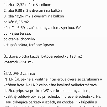
1. izba 12,32 m2 so šatníkom
2. izba 9,39 m2 s dverami na balkón
3. izba 10,94 m2 s dverami na balkón
balkón 6,36 m2
kúpeľňa 6,69 s vaňou, umyvadlom, sprchou, WC
vonkajšia terasa,
oplotenie, chodníky,
vstupná brána, terénne úpravy.
Úžitková plocha každej bytovej jednotky 123 m2
Pozemok -150 m2
ŠTANDARD zahŕňa:
INTERIÉR: pekné a kvalitné interiérové dvere so zárubňami v
každom byte. Na I.NP. celoplošne kvalitná veľkoformátová
dlažba, príprava pre krb, WC so skrinkou, umyvadlom,
kvalitný tehlový obklad pri schodoch, drevené schodisko. Na
II.NP. plávajúce parkety v izbách, na chodbe, 1 x kúpeľňa s