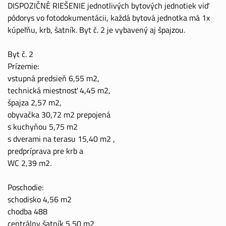
DISPOZIČNÉ RIEŠENIE jednotlivých bytových jednotiek viď
pôdorys vo fotodokumentácii, každá bytová jednotka má 1x
kúpeľňu, krb, šatník. Byt č. 2 je vybavený aj špajzou.
Byt č. 2
Prízemie:
vstupná predsieň 6,55 m2,
technická miestnosť 4,45 m2,
špajza 2,57 m2,
obyvačka 30,72 m2 prepojená
s kuchyňou 5,75 m2
s dverami na terasu 15,40 m2 ,
predpríprava pre krb a
WC 2,39 m2.
Poschodie:
schodisko 4,56 m2
chodba 488
centrálny šatník 5,50 m2