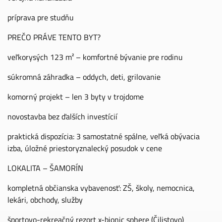
príprava pre studňu
PREČO PRÁVE TENTO BYT?
veľkorysých 123 m² – komfortné bývanie pre rodinu
súkromná záhradka – oddych, deti, grilovanie
komorný projekt – len 3 byty v trojdome
novostavba bez ďalších investícií
praktická dispozícia: 3 samostatné spálne, veľká obývacia
izba, úložné priestoryznalecký posudok v cene
LOKALITA – ŠAMORÍN
kompletná občianska vybavenosť: ZŠ, školy, nemocnica,
lekári, obchody, služby
športovo-rekreačný rezort x-bionic sphere (Čilistovo)