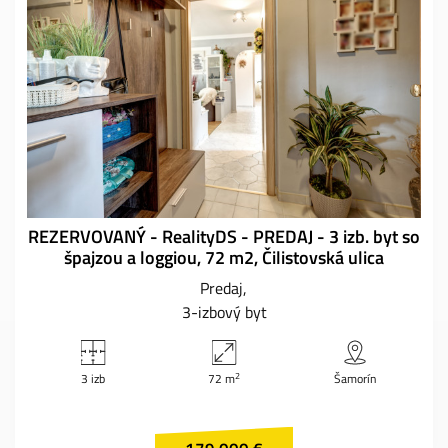
REZERVOVANÝ - RealityDS - PREDAJ - 3 izb. byt so
špajzou a loggiou, 72 m2, Čilistovská ulica
Predaj
3-izbový byt
2
3 izb
72 m
Šamorín