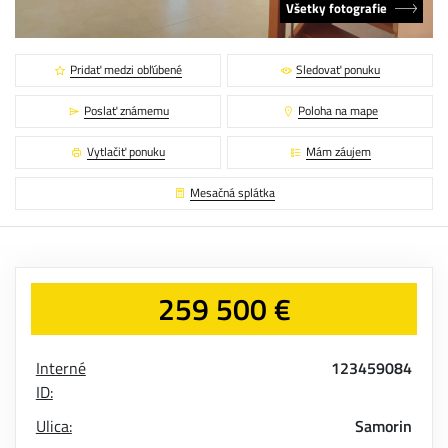
Všetky fotografie
Pridať medzi obľúbené
Sledovať ponuku
Poslať známemu
Poloha na mape
Vytlačiť ponuku
Mám záujem
Mesačná splátka
259 500 €
Interné
123459084
ID:
Ulica:
Samorin