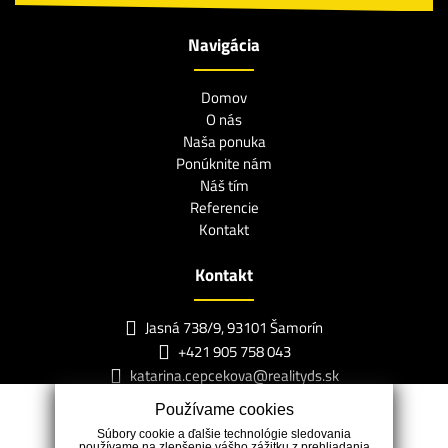
Navigácia
Domov
O nás
Naša ponuka
Ponúknite nám
Náš tím
Referencie
Kontakt
Kontakt
Jasná 738/9, 93101 Šamorín
+421 905 758 043
katarina.cepcekova@realityds.sk
Používame cookies
Súbory cookie a ďalšie technológie sledovania
používame na zlepšenie vášho zážitku z prehliadania