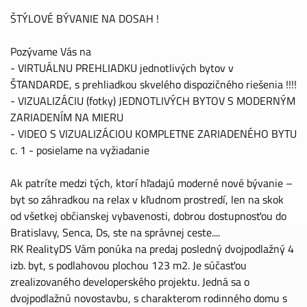
ŠTÝLOVÉ BÝVANIE NA DOSAH !
Pozývame Vás na
- VIRTUÁLNU PREHLIADKU jednotlivých bytov v
ŠTANDARDE, s prehliadkou skvelého dispozičného riešenia !!!!
- VIZUALIZÁCIU (fotky) JEDNOTLIVÝCH BYTOV S MODERNÝM
ZARIADENÍM NA MIERU
- VIDEO S VIZUALIZÁCIOU KOMPLETNE ZARIADENÉHO BYTU
c. 1 - posielame na vyžiadanie
Ak patríte medzi tých, ktorí hľadajú moderné nové bývanie –
byt so záhradkou na relax v kľudnom prostredí, len na skok
od všetkej občianskej vybavenosti, dobrou dostupnosťou do
Bratislavy, Senca, Ds, ste na správnej ceste....
RK RealityDS Vám ponúka na predaj posledný dvojpodlažný 4
izb. byt, s podlahovou plochou 123 m2. Je súčasťou
zrealizovaného developerského projektu. Jedná sa o
dvojpodlažnú novostavbu, s charakterom rodinného domu s