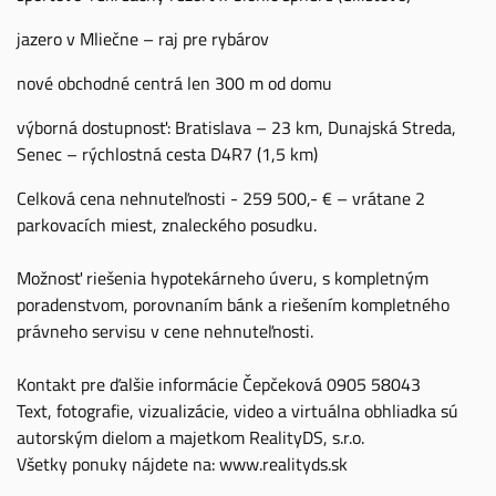
jazero v Mliečne – raj pre rybárov
nové obchodné centrá len 300 m od domu
výborná dostupnosť: Bratislava – 23 km, Dunajská Streda,
Senec – rýchlostná cesta D4R7 (1,5 km)
Celková cena nehnuteľnosti - 259 500,- € – vrátane 2
parkovacích miest, znaleckého posudku.
Možnosť riešenia hypotekárneho úveru, s kompletným
poradenstvom, porovnaním bánk a riešením kompletného
právneho servisu v cene nehnuteľnosti.
Kontakt pre ďalšie informácie Čepčeková 0905 58043
Text, fotografie, vizualizácie, video a virtuálna obhliadka sú
autorským dielom a majetkom RealityDS, s.r.o.
Všetky ponuky nájdete na: www.realityds.sk