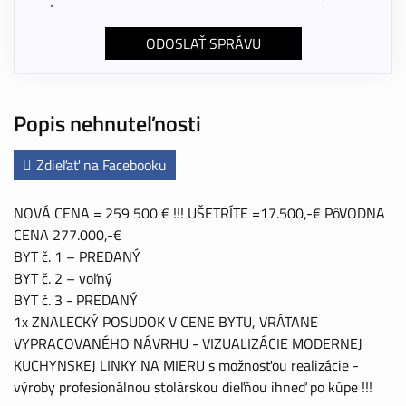
*
Popis nehnuteľnosti
Zdieľať na Facebooku
NOVÁ CENA = 259 500 € !!! UŠETRÍTE =17.500,-€ PôVODNA
CENA 277.000,-€
BYT č. 1 – PREDANÝ
BYT č. 2 – voľný
BYT č. 3 - PREDANÝ
1x ZNALECKÝ POSUDOK V CENE BYTU, VRÁTANE
VYPRACOVANÉHO NÁVRHU - VIZUALIZÁCIE MODERNEJ
KUCHYNSKEJ LINKY NA MIERU s možnosťou realizácie -
výroby profesionálnou stolárskou dieľňou ihneď po kúpe !!!