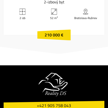
2-izbový byt
2
2 izb
52 m
Bratislava-Ružinov
210 000 €
+421 905 758 043