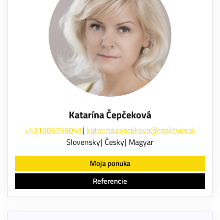
Katarína Čepčeková
+421905758043
katarina.cepcekova@realityds.sk
Slovensky
Česky
Magyar
Moja ponuka
Referencie