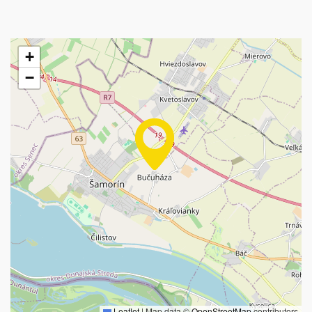
+
−
Leaflet
|
Map data ©
OpenStreetMap
contributors