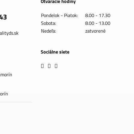
Otváracie hodiny
43
Pondelok - Piatok:
8.00 - 17.30
Sobota:
8.00 - 13.00
Nedeľa:
zatvorené
lityds.sk
Sociálne siete
amorín
orín