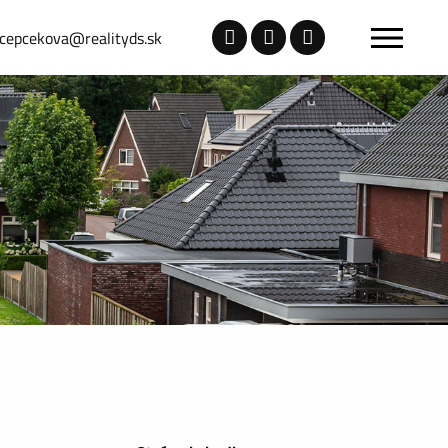
.cepcekova@realityds.sk