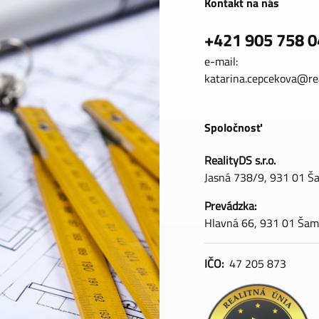
Kontakt na nás
+421 905 758 0
e-mail:
katarina.cepcekova@rea
Spoločnosť
RealityDS s.r.o.
Jasná 738/9, 931 01 Š
Prevádzka:
Hlavná 66, 931 01 Šam
IČO:
47 205 873