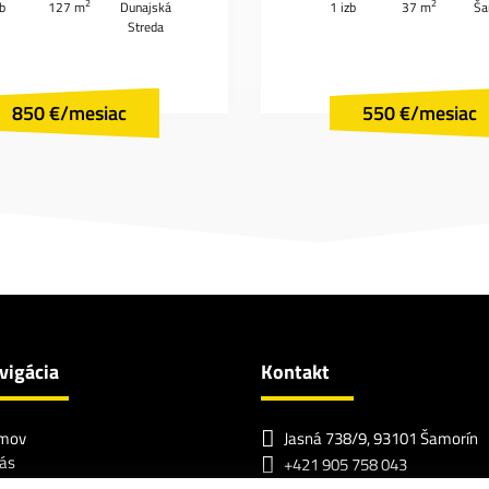
2
2
zb
127 m
Dunajská
1 izb
37 m
Ša
Streda
850 €/mesiac
550 €/mesiac
vigácia
Kontakt
mov
Jasná 738/9, 93101 Šamorín
ás
+421 905 758 043
ša ponuka