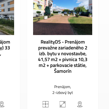
nájom
RealityDS - Prenájom
y) 33
prevažne zariadeného 2
,
izb. bytu v novostavbe,
41,57 m2 + pivnica 10,3
m2 + parkovacie státie,
Šamorín
Prenájom
2-izbový byt