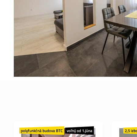
polyfunkčná budova BTC
voľný od 1.júna
2,5 izb