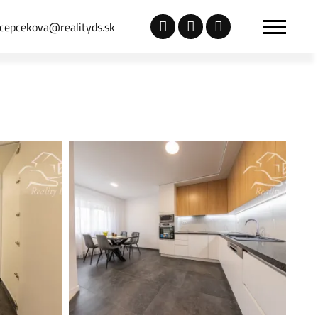
.cepcekova@realityds.sk