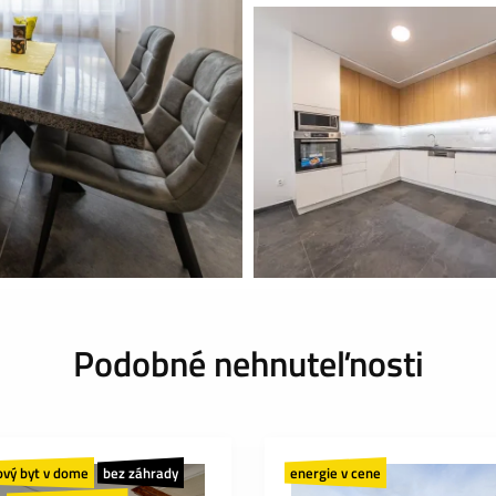
Podobné nehnuteľnosti
ový byt v dome
bez záhrady
energie v cene