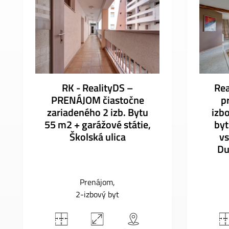
RK - RealityDS –
Rea
PRENÁJOM čiastočne
p
zariadeného 2 izb. Bytu
izb
55 m2 + garážové státie,
by
Školská ulica
v
Du
Prenájom
2-izbový byt