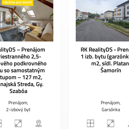
Ideálne pre dvoch
lityDS – Prenájom
RK RealityDS - Pre
riestranného 2,5-
1 izb. bytu (garzónk
ového podkrovného
m2, sídl. Platan
tu so samostatným
Šamorín
stupom – 127 m2,
najská Streda, Gy.
Szabóa
Prenájom
Prenájom
2-izbový byt
Garsónka