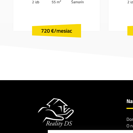
2
2 izb
55 m
Šamorín
2 i
720 €/mesiac
Na
Do
O n
Na