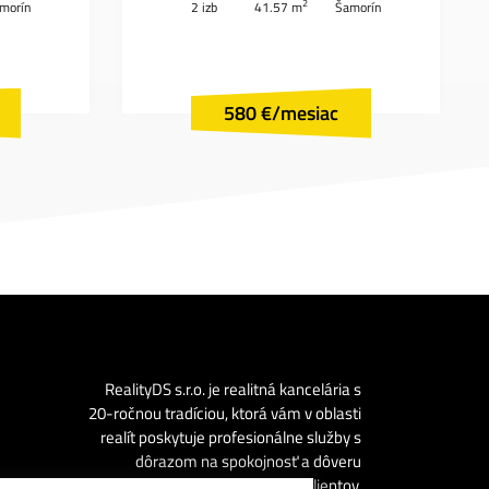
2
morín
2 izb
41.57 m
Šamorín
580 €/mesiac
RealityDS s.r.o. je realitná kancelária s
20-ročnou tradíciou, ktorá vám v oblasti
realít poskytuje profesionálne služby s
dôrazom na spokojnosť a dôveru
klientov.